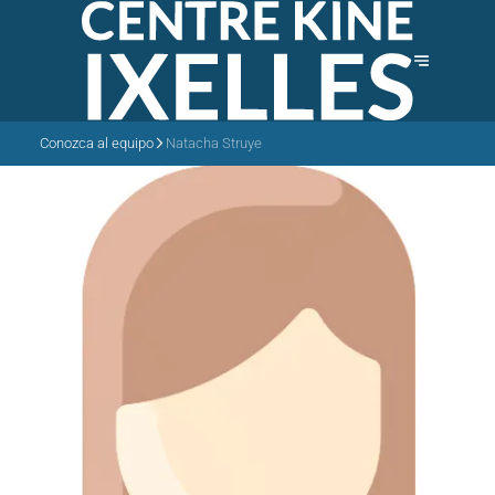
Conozca al equipo
Natacha Struye