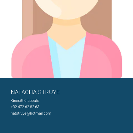
NATACHA STRUYE
Kinésithérapeute
+32 472 62 82 63
natstruye@hotmail.com